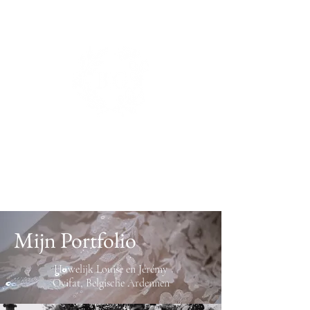
BIANCA DE GROOT
PHOTOGRAPHY.
Mijn Portfolio
Huwelijk Louise en Jérémy
Ovifat, Belgische Ardennen